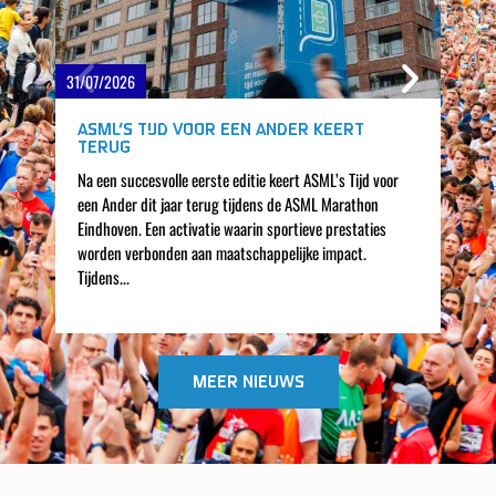
31/07/2026
24
ASML’S TIJD VOOR EEN ANDER KEERT
TERUG
Na een succesvolle eerste editie keert ASML’s Tijd voor
een Ander dit jaar terug tijdens de ASML Marathon
Eindhoven. Een activatie waarin sportieve prestaties
worden verbonden aan maatschappelijke impact.
Tijdens...
MEER NIEUWS