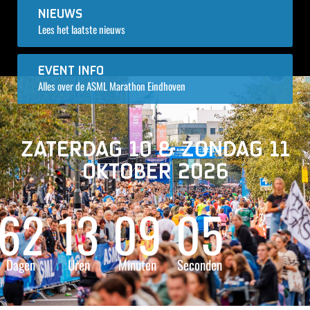
NIEUWS
Lees het laatste nieuws
EVENT INFO
Alles over de ASML Marathon Eindhoven
ZATERDAG 10 & ZONDAG 11
OKTOBER 2026
62
13
09
03
Dagen
Uren
Minuten
Seconden