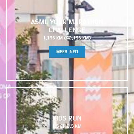
ASML YOUR MARATHON
CHALLENGE
1,195 KM (42,195 KM)
MEER INFO
KIDS RUN
1,5 EN 2,5 KM