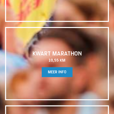
UITVERKOCHT
KWART MARATHON
10,55 KM
MEER INFO
UITVERKOCHT