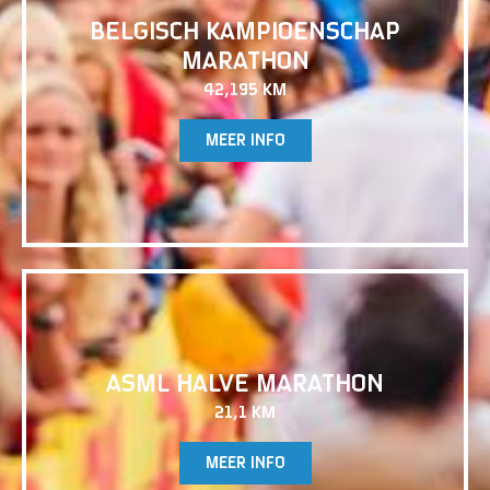
BELGISCH KAMPIOENSCHAP
MARATHON
42,195 KM
MEER INFO
ASML HALVE MARATHON
21,1 KM
MEER INFO