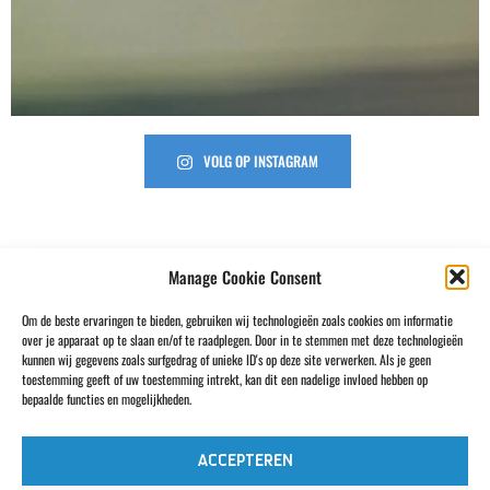
VOLG OP INSTAGRAM
Manage Cookie Consent
Om de beste ervaringen te bieden, gebruiken wij technologieën zoals cookies om informatie
over je apparaat op te slaan en/of te raadplegen. Door in te stemmen met deze technologieën
kunnen wij gegevens zoals surfgedrag of unieke ID's op deze site verwerken. Als je geen
toestemming geeft of uw toestemming intrekt, kan dit een nadelige invloed hebben op
bepaalde functies en mogelijkheden.
Bekijk alle partners & sponsoren
ACCEPTEREN