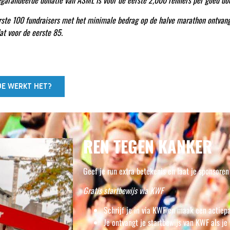
garandeerde donatie van ASML is voor de eerste 2,000 renners per goed doe
rste 100 fundraisers met het minimale bedrag op de halve marathon ontvange
dat voor de eerste 85.
E WERKT HET?
REN TEGEN KANKER
Geef je run extra betekenis en laat je sponsore
Gratis startbewijs via KWF
Schrijf je in via KWF en maak een actiep
Je ontvangt je startbewijs van KWF als j