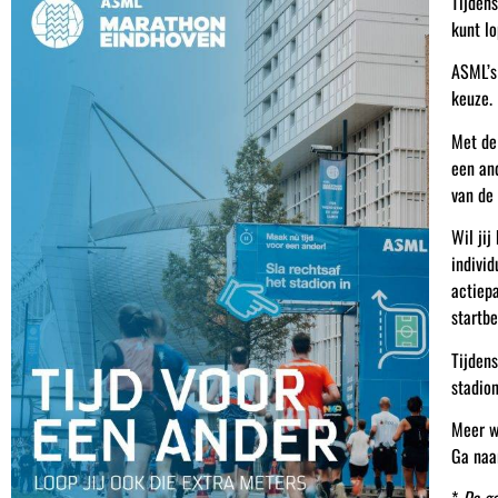
Tijdens
kunt l
ASML’
keuze. 
Met de
een an
van de 
Wil jij
individ
actiep
startb
Tijdens
stadion
Meer w
Ga naa