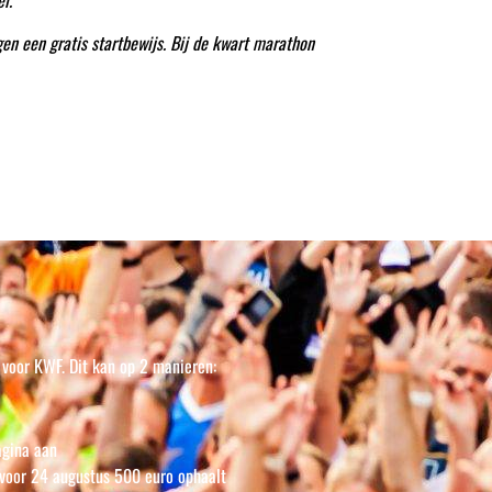
l.
n een gratis startbewijs. Bij de kwart marathon
n voor KWF. Dit kan op 2 manieren:
agina aan
e voor 24 augustus 500 euro ophaalt