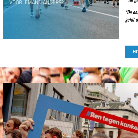
*
De ge
*De ee
geldt 
HO