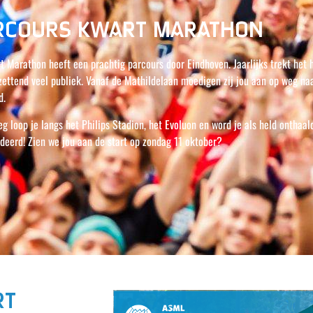
RCOURS KWART MARATHON
t Marathon heeft een prachtig parcours door Eindhoven. Jaarlijks trekt he
zettend veel publiek. Vanaf de Mathildelaan moedigen zij jou aan op weg naa
d.
g loop je langs het Philips Stadion, het Evoluon en word je als held onthaal
deerd! Zien we jou aan de start op zondag 11 oktober?
RT