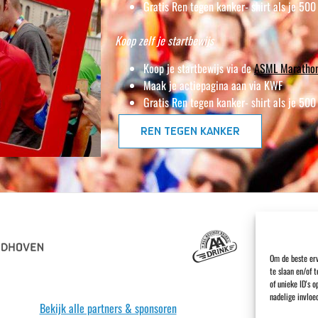
Gratis Ren tegen kanker- shirt als je 500
Koop zelf je startbewijs
Koop je startbewijs via de
ASML Marathon
Maak je actiepagina aan via KWF
Gratis Ren tegen kanker- shirt als je 500
REN TEGEN KANKER
Om de beste erv
te slaan en/of 
of unieke ID's 
nadelige invloe
Bekijk alle partners & sponsoren