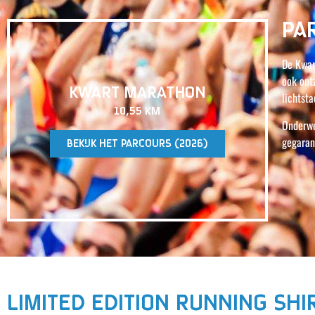
PA
De Kwar
ook ont
KWART MARATHON
lichtsta
10,55 KM
Onderwe
gegaran
BEKIJK HET PARCOURS (2026)
LIMITED EDITION RUNNING SHI