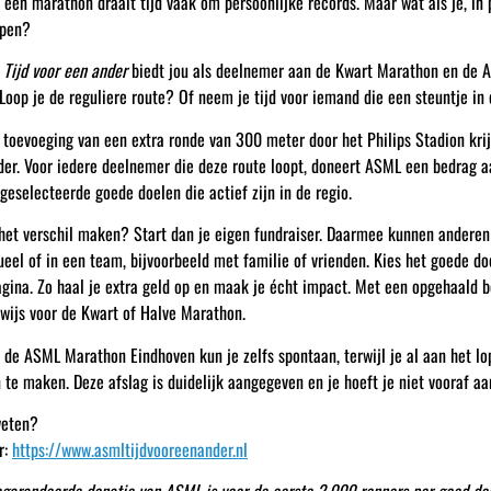
 een marathon draait tijd vaak om persoonlijke records. Maar wat als je, in 
open?
s
Tijd voor een ander
biedt jou als deelnemer aan de Kwart Marathon en de 
Loop je de reguliere route? Of neem je tijd voor iemand die een steuntje in
 toevoeging van een extra ronde van 300 meter door het Philips Stadion krij
der. Voor iedere deelnemer die deze route loopt, doneert ASML een bedrag a
geselecteerde goede doelen die actief zijn in de regio.
 het verschil maken? Start dan je eigen fundraiser. Daarmee kunnen anderen
ueel of in een team, bijvoorbeeld met familie of vrienden. Kies het goede doel
agina. Zo haal je extra geld op en maak je écht impact. Met een opgehaald 
ewijs voor de Kwart of Halve Marathon.
 de ASML Marathon Eindhoven kun je zelfs spontaan, terwijl je al aan het lo
 te maken. Deze afslag is duidelijk aangegeven en je hoeft je niet vooraf a
eten?
r:
https://www.asmltijdvooreenander.nl