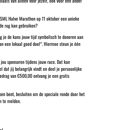
plaats van alleen voor jezelf, ook voor een ander
ASML Halve Marathon op 11 oktober een unieke
 de rug kan gebruiken?
g je de kans jouw tijd symbolisch te doneren aan
an een lokaal goed doel*. Hiermee steun je één
 jou sponsoren tijdens jouw race. Dat kan
 dat jij belangrijk vindt en deel je persoonlijke
bedrag van €500,00 ontvang je een gratis
pen bent, besluiten om de speciale ronde door het
an te melden.