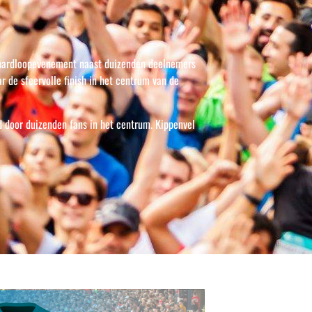
t hardloopevenement naast duizenden deelnemers
r de sfeervolle finish in het centrum van de
d door duizenden fans in het centrum. Kippenvel