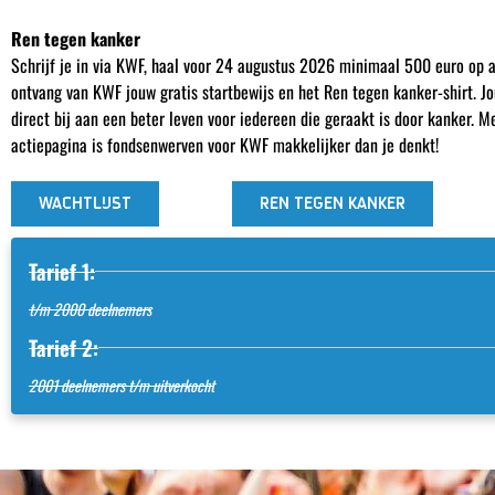
Ren tegen kanker
Schrijf je in via KWF, haal voor 24 augustus 2026 minimaal 500 euro op 
ontvang van KWF jouw gratis startbewijs en het Ren tegen kanker-shirt. 
direct bij aan een beter leven voor iedereen die geraakt is door kanker. M
actiepagina is fondsenwerven voor KWF makkelijker dan je denkt!
WACHTLIJST
REN TEGEN KANKER
Tarief 1:
t/m 2000 deelnemers
Tarief 2:
2001 deelnemers t/m uitverkocht