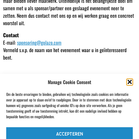
maar bieden liever maatwerk. Uiteindelijk is het belangrijkste doel om
samen met u als sponsor/partner een geslaagd evenement neer te
zetten. Neem dus contact met ons op en wij werken graag een concreet
voorstel uit.
Contact
E-mail:
sponsoring@golazo.com
Vermeld s.v.p. de naam van het evenement waar u in geïnteresseerd
bent.
Manage Cookie Consent
Om de beste ervaringen te bieden, gebruiken wij technologieën zoals cookies om informatie
over je apparaat op te slaan en/of te raadplegen. Door in te stemmen met deze technologieën
kunnen wij gegevens zoals surfgedrag of unieke ID's op deze site verwerken. Als je geen
toestemming geeft of uw toestemming intrekt, kan dit een nadelige invloed hebben op
bepaalde functies en mogelijkheden.
Bekijk alle partners & sponsoren
ACCEPTEREN