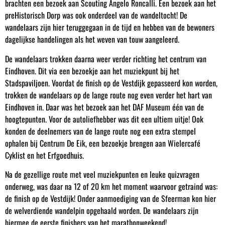
brachten een bezoek aan Scouting Angelo Roncalli. Een bezoek aan het
preHistorisch Dorp was ook onderdeel van de wandeltocht! De
wandelaars zijn hier teruggegaan in de tijd en hebben van de bewoners
dagelijkse handelingen als het weven van touw aangeleerd.
De wandelaars trokken daarna weer verder richting het centrum van
Eindhoven. Dit via een bezoekje aan het muziekpunt bij het
Stadspaviljoen. Voordat de finish op de Vestdijk gepasseerd kon worden,
trokken de wandelaars op de lange route nog even verder het hart van
Eindhoven in. Daar was het bezoek aan het DAF Museum één van de
hoogtepunten. Voor de autoliefhebber was dit een ultiem uitje! Ook
konden de deelnemers van de lange route nog een extra stempel
ophalen bij Centrum De Eik, een bezoekje brengen aan Wielercafé
Cyklist en het Erfgoedhuis.
Na de gezellige route met veel muziekpunten en leuke quizvragen
onderweg, was daar na 12 of 20 km het moment waarvoor getraind was:
de finish op de Vestdijk! Onder aanmoediging van de Sfeerman kon hier
de welverdiende wandelpin opgehaald worden. De wandelaars zijn
hiermee de eerste finishers van het marathonweekend!