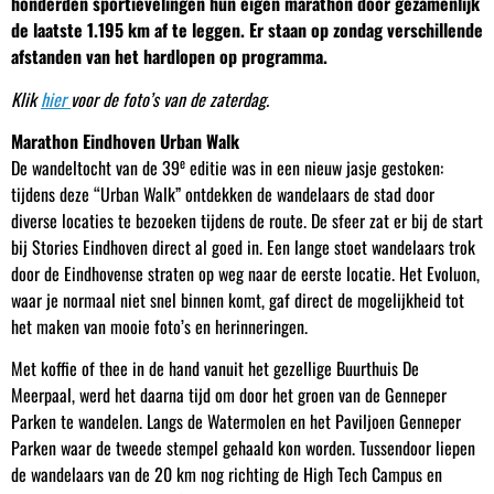
honderden sportievelingen hun eigen marathon door gezamenlijk
de laatste 1.195 km af te leggen. Er staan op zondag verschillende
afstanden van het hardlopen op programma.
Klik
hier
voor de foto’s van de zaterdag.
Marathon Eindhoven Urban Walk
e
De wandeltocht van de 39
editie was in een nieuw jasje gestoken:
tijdens deze “Urban Walk” ontdekken de wandelaars de stad door
diverse locaties te bezoeken tijdens de route. De sfeer zat er bij de start
bij Stories Eindhoven direct al goed in. Een lange stoet wandelaars trok
door de Eindhovense straten op weg naar de eerste locatie. Het Evoluon,
waar je normaal niet snel binnen komt, gaf direct de mogelijkheid tot
het maken van mooie foto’s en herinneringen.
Met koffie of thee in de hand vanuit het gezellige Buurthuis De
Meerpaal, werd het daarna tijd om door het groen van de Genneper
Parken te wandelen. Langs de Watermolen en het Paviljoen Genneper
Parken waar de tweede stempel gehaald kon worden. Tussendoor liepen
de wandelaars van de 20 km nog richting de High Tech Campus en